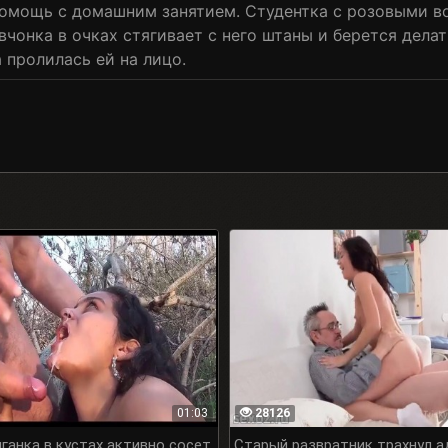
помощь с домашним занятием. Студентка с розовыми во
вчонка в очках стягивает с него штаны и берется дела
 пролилась ей на лицо.
01:03
28126
ганка в кустах активно сосет
Старый развратник трахнул а