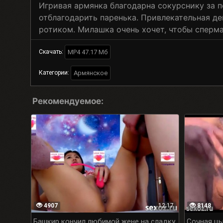
Игривая армянка благодарна сокурснику за 
отблагодарить паренька. Привлекательная де
ротиком. Милашка очень хочет, чтобы сперма
MP4 47.17 Мб
Скачать:
Армянское
Категории:
Рекомендуемое:
4907
12:17
8148
Башкир кончил любимой жене на сладку
Сочная цы