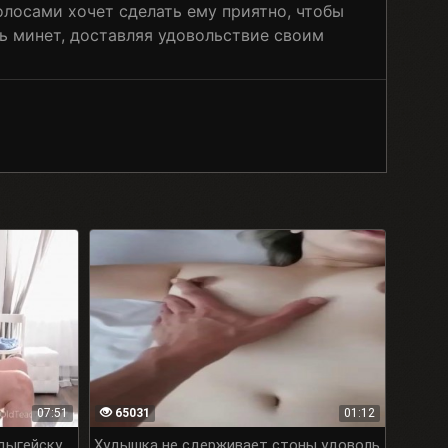
лосами хочет сделать ему приятно, чтобы
ть минет, доставляя удовольствие своим
07:51
65031
01:12
дыгейску
Худышка не сдерживает стоны удоволь