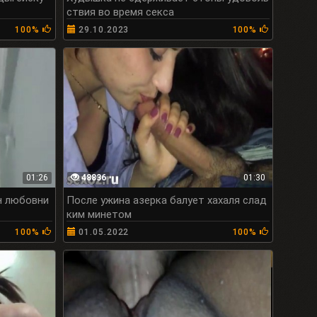
ствия во время секса
100%
29.10.2023
100%
01:26
48836
01:30
н любовни
После ужина азерка балует хахаля слад
ким минетом
100%
01.05.2022
100%