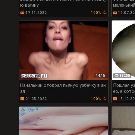
ю вагину
маленький
17.11.2022
100%
15.07.2
18761
14:15
13250
Начальник отодрал пьяную узбечку в ан
Пошлая уз
ал
ео, в кот
01.05.2022
100%
15.10.2