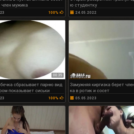
 член мужика
ю студентку
023
100%
24.05.2022
00:35
5815
бечка сбрасывает парню вид
Замужняя киргизка берет чле
ором показывает сиськи
ка в ротик и сосет
023
100%
05.05.2023