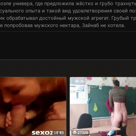
озле универа, где предложила жёстко и грубо трахнуть
суального опыта и такой вид удовлетворения своей пох
отик обрабатывал достойный мужской агрегат. Грубый 
е попробовав мужского нектара, Зайнаб не хотела.
00:49
27326