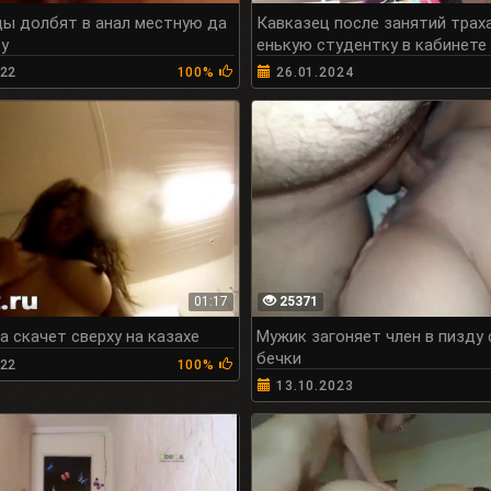
ы долбят в анал местную да
Кавказец после занятий трах
ру
енькую студентку в кабинете
022
100%
26.01.2024
01:17
25371
 скачет сверху на казахе
Мужик загоняет член в пизду 
бечки
022
100%
13.10.2023