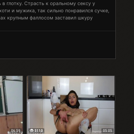
 в глотку. Страсть к оральному сексу у
оти и мужика, так сильно понравился сучке,
трах крупным фаллосом заставил шкуру
06:59
5110
05:05