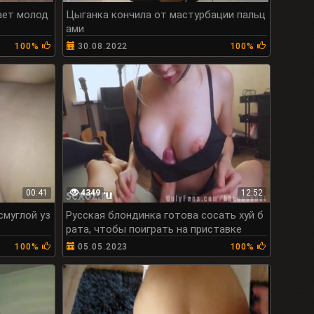
ает молод
Цыганка кончила от мастурбации пальц
ами
100%
30.08.2022
100%
00:41
4349
12:52
смуглой уз
Русская блондинка готова сосать хуй б
рата, чтобы поиграть на приставке
100%
05.05.2023
100%