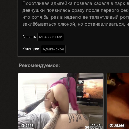
Похотливая адыгейка позвала хахаля в парк в
девчушки появилась сразу после первого сек
что хотя бы раз в неделю её талантливый р
захлёбываться слюной, но останавливаться, н
MP4 77.57 Мб
Скачать:
Адыгейское
Категории:
Рекомендуемое:
7885
03:48
25366