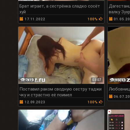
Брат играет, а сестрёнка сладко сосёт
Дагестанц
хуй
валку Зух
17.11.2022
100%
01.05.2
7410
03:07
40253
Поставил раком сводную сестру таджи
Любовница
чку и страстно её поимел
06.07.2
12.09.2023
100%