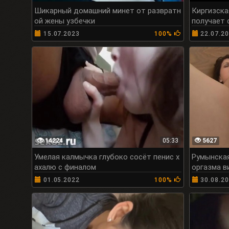
Шикарный домашний минет от развратн
Киргизска
ой жены узбечки
получает 
15.07.2023
100%
22.07.2
14224
05:33
5627
Умелая калмычка глубоко сосёт пенис х
Румынская
ахалю с финалом
оргазма в
01.05.2022
100%
30.08.2