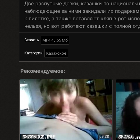
Две распутные девки, казашки по националь
наблюдающие за ними закидали их подарками
к пилотке, а также вставляют кляп в рот исп
нельзя, но вот работают казашки с полной от
MP4 43.55 Мб
Скачать:
Казахское
Категории:
Рекомендуемое:
7516
09:38
7703