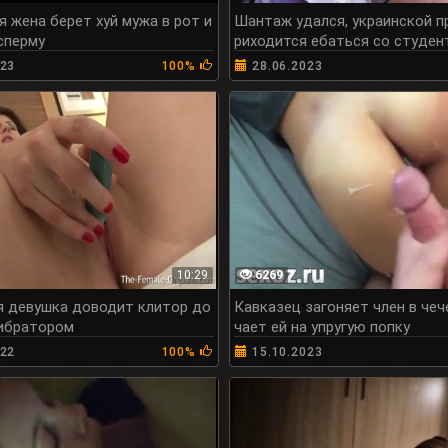
я жена берет хуй мужа в рот и
Шантаж удался, украинской п
сперму
риходится ебаться со студен
у
023
100%
28.06.2023
10:29
6269
 девушка доводит клитор до
Кавказец загоняет член в чеч
ибратором
чает ей на упругую попку
022
100%
15.10.2023