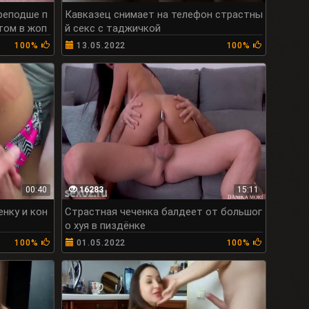
реподше п
Кавказец снимает на телефон страстны
том в жоп
й секс с таджичкой
100%
13.05.2022
100%
00:40
16283
15:11
енку и кон
Страстная чеченка балдеет от большог
о хуя в пиздёнке
100%
01.05.2022
100%