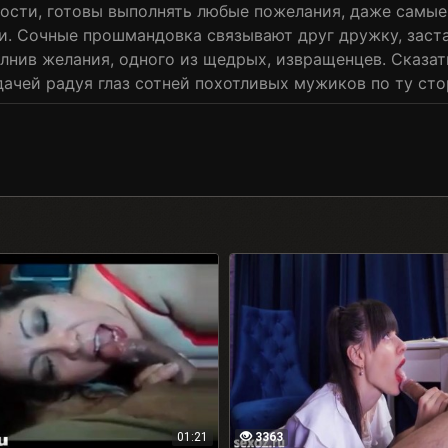
ности, готовы выполнять любые пожелания, даже самы
. Сочные прошмандовка связывают друг дружку, заста
олнив желания, одного из щедрых, извращенцев. Сказат
дачей радуя глаз сотней похотливых мужиков по ту сто
01:21
3363