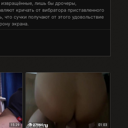
е извращённые, лишь бы дрочеры,
вляют кричать от вибратора приставленного
ь, что сучки получают от этого удовольствие
рону экрана.
15:29
27964
01:03