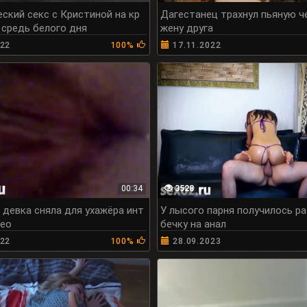
ский секс с Кристиной на кр
Дагестанец трахнул пьяную ч
средь белого дня
жену друга
022
100%
17.11.2022
00:34
3528
 девка сняла для ухажёра инт
У лысого парня получилось ра
део
бечку на анал
022
100%
28.09.2023