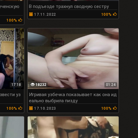
еченскую
В подъезде трахнул сводную сестру
17.11.2022
100%
100%
17:18
18232
01:24
звести уз
Игривая узбечка показывает как она ид
еально выбрила пизду
100%
17.10.2023
100%