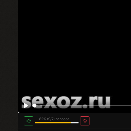
82%
(
9
/
2
) голосов