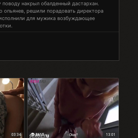
у поводу накрыл обалденный дастархан.
о опьянев, решили порадовать директора
 исполнили для мужика возбуждающее
отки.
03:34
8615
13:01