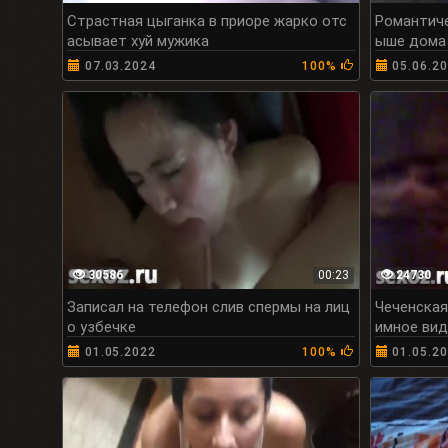
Страстная цыганка в приоре жарко отс
Романтиче
асывает хуй мужика
ыше дома 
07.03.2024
100%
05.06.2
30586
00:23
24730
Записал на телефон слив спермы на лиц
Чеченская
о узбечке
имное ви
01.05.2022
100%
01.05.2