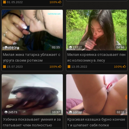
01.05.2022
100%
6593
02:55
13717
04:46
Милая жена татарка ублажает с
Милая кореянка отсасывает пен
упруга своим ротиком
ис колхознику в лесу
15.07.2023
100%
13.05.2022
100%
24573
10:37
10014
02:11
Узбечка показывает умения и за
Красивая казашка бурно кончае
глатывает член полностью
т и шлепает себя попке