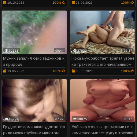
19.10.2023
100%
28.06.2023
100%
50233
00:44
37622
06:37
Мужик запалил секс таджиков н
Пока муж работает зрелая узбеч
а природе
ка трахается с его начальником
13.05.2022
100%
05.05.2023
100%
15761
07:49
30975
00:17
Грудастая армянинка удовлетво
Узбечка с очень красивыми сись
рила мужа глубоким минетом
ками засовывает руку в трусики