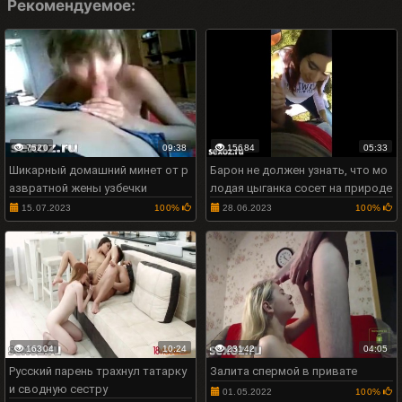
Рекомендуемое:
7520
09:38
15684
05:33
Шикарный домашний минет от р
Барон не должен узнать, что мо
азвратной жены узбечки
лодая цыганка сосет на природе
15.07.2023
100%
28.06.2023
100%
16304
10:24
23142
04:05
Русский парень трахнул татарку
Залита спермой в привате
и сводную сестру
01.05.2022
100%